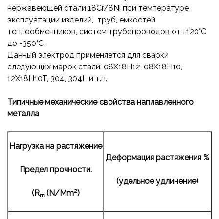
нержавеющей стали 18Cr/8Ni при температуре
эксплуатации изделий, труб, емкостей,
теплообменников, систем трубопроводов от -120°С
до +350°С.
Данный электрод применяется для сварки
следующих марок стали: 08X18H12, 08X18H10,
12X18H10T, 304, 304L и т.п.
Типичные механические свойства наплавленного
металла
Нагрузка на растяжение
Деформация растяжения
%
Предел прочности.
(удельное
удлинение
)
2
(
R
(
N
/
Mm
)
m