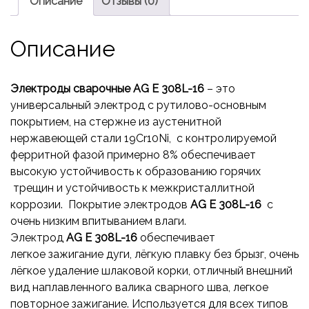
Описание
Отзывы (0)
Описание
Электроды сварочные AG E 308L-16
– это
универсальный электрод с рутилово-основным
покрытием, на стержне из аустенитной
нержавеющей стали 19Cr10Ni, с контролируемой
ферритной фазой примерно 8% обеспечивает
высокую устойчивость к образованию горячих
трещин и устойчивость к межкристаллитной
коррозии. Покрытие электродов
AG
E
308
L
-16
с
очень низким впитыванием влаги.
Электрод
AG
E
308
L
-16
обеспечивает
легкое
зажигание дуги, лёгкую плавку без брызг, очень
лёгкое удаление шлаковой корки, отличный внешний
вид наплавленного валика сварного шва, легкое
повторное зажигание. Используется для всех типов