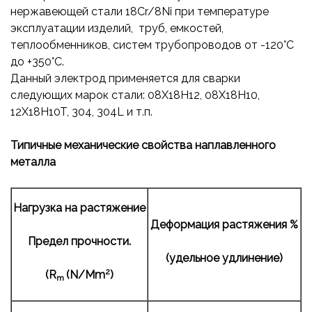
нержавеющей стали 18Cr/8Ni при температуре
эксплуатации изделий, труб, емкостей,
теплообменников, систем трубопроводов от -120°С
до +350°С.
Данный электрод применяется для сварки
следующих марок стали: 08X18H12, 08X18H10,
12X18H10T, 304, 304L и т.п.
Типичные механические свойства наплавленного
металла
Нагрузка на растяжение
Деформация растяжения
%
Предел прочности.
(удельное
удлинение
)
2
(
R
(
N
/
Mm
)
m