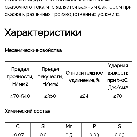
сварочного тока, что является важным фактором при
сварке в различных производственных условиях.
Характеристики
Механические свойства
Ударная
Предел
Предел
Относительное
вязкость
прочности,
текучести,
удлинение, %
при t=0С,
Н/мм2
Н/мм2
Дж/см2
470-540
≥380
≥24
≥70
Химический состав
С
Si
Mn
P
S
<0.07
0.0
0.5
0.03
0.03