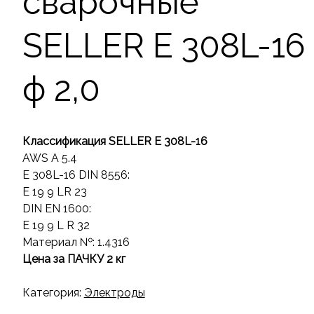
сварочные
SELLER E 308L-16
ф 2,0
Классификация SELLER
E 308L-16
AWS A 5.4
E 308L-16 DIN 8556:
E 19 9 LR 23
DIN EN 1600:
E 19 9 L R 32
Материал №: 1.4316
Цена за ПАЧКУ 2 кг
Категория:
Электроды