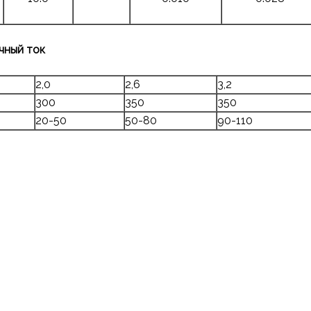
чный ток
2,0
2,6
3,2
300
350
350
20-50
50-80
90-110