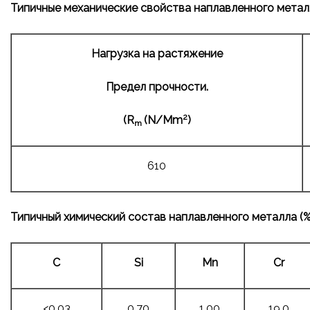
Типичные механические свойства наплавленного метал
Нагрузка на растяжение
Предел прочности.
2
(
R
(
N
/
Mm
)
m
610
Типичный химический состав наплавленного металла (%
C
Si
Mn
Cr
<0.03
0.70
1.00
19.0