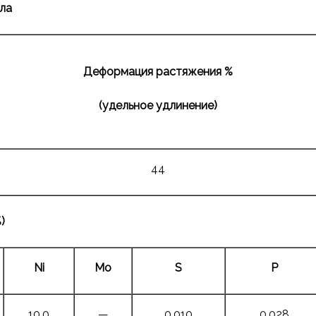
ла
Деформация растяжения
%
(удельное
удлинение
)
44
)
Ni
Mo
S
P
10.0
—
0.010
0.028