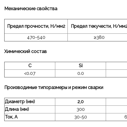
Механические свойства
Предел прочности, Н/мм2
Предел текучести, Н/мм
470-540
≥380
Химический состав
С
Si
<0.07
0.0
Производимые типоразмеры и режим сварки
Диаметр (мм)
2,0
Длина (мм)
300
Ток, А
30-50