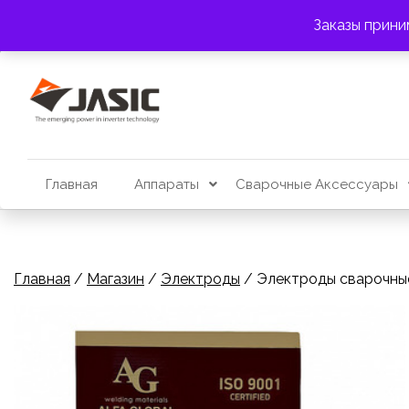
Перейти
АДРЕС:
г. Алматы, пр. Райымбека 383
Заказы прини
к
содержимому
Главная
Аппараты
Сварочные Аксессуары
Главная
/
Магазин
/
Электроды
/ Электроды сварочные 