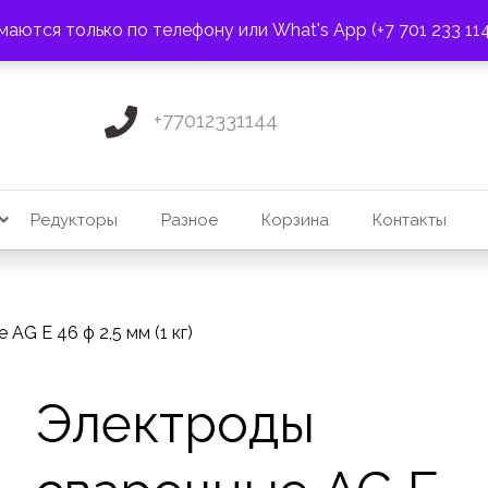
ПОЧТА:
3275131@mail.ru
маются только по телефону или What's App (+7 701 233 11
+77012331144
Редукторы
Разное
Корзина
Контакты
AG E 46 ф 2,5 мм (1 кг)
Электроды