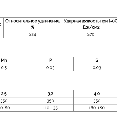
Относительное удлинение,
Ударная вязкость при t=0С
2
%
Дж/см2
≥24
≥70
Mn
P
S
0.5
0.03
0.03
2,5
3,2
4,0
350
350
350
60-80
110-135
160-180