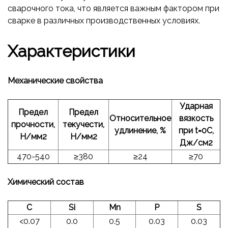
сварочного тока, что является важным фактором при
сварке в различных производственных условиях.
Характеристики
Механические свойства
Ударная
Предел
Предел
Относительное
вязкость
прочности,
текучести,
удлинение, %
при t=0С,
Н/мм2
Н/мм2
Дж/см2
470-540
≥380
≥24
≥70
Химический состав
С
Si
Mn
P
S
<0.07
0.0
0.5
0.03
0.03