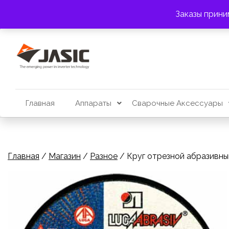
Перейти
АДРЕС:
г. Алматы, пр. Райымбека 383
Заказы прини
к
содержимому
Главная
Аппараты
Сварочные Аксессуары
Главная
/
Магазин
/
Разное
/ Круг отрезной абразивный