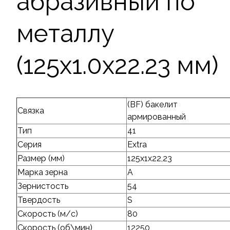
абразивный по
металлу
(125х1.0х22.23 мм)
(BF) бакелит
Связка
армированный
Тип
41
Серия
Extra
Размер (мм)
125х1х22,23
Марка зерна
А
Зернистость
54
Твердость
S
Скорость (м/с)
80
Скорость (об\мин)
12250