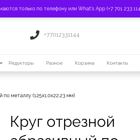
ПОЧТА:
3275131@mail.ru
маются только по телефону или What's App (+7 701 233 11
+77012331144
Редукторы
Разное
Корзина
Контакты
 по металлу (125х1.0х22.23 мм)
Круг отрезной