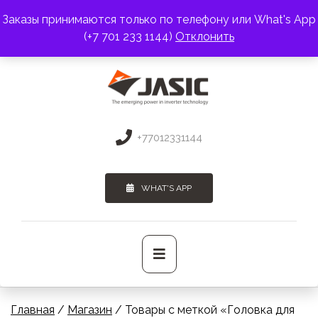
Перейти
Заказы принимаются только по телефону или What's App
к
АДРЕС:
г. Алматы, пр. Райымбека 383
(+7 701 233 1144)
Отклонить
содержимому
ПОЧТА:
3275131@mail.ru
+77012331144
WHAT'S APP
Основное
меню
Главная
/
Магазин
/ Товары с меткой «Головка для