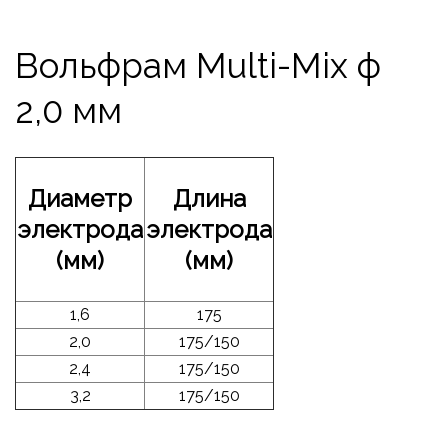
Вольфрам Multi-Mix ф
2,0 мм
Диаметр
Длина
электрода
электрода
(мм)
(мм)
1,6
175
2,0
175/150
2,4
175/150
3,2
175/150