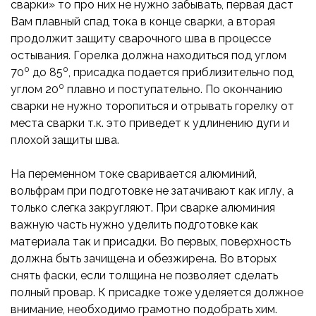
сварки» то про них не нужно забывать, первая даст
Вам плавный спад тока в конце сварки, а вторая
продолжит защиту сварочного шва в процессе
остывания. Горелка должна находиться под углом
0
0
70
до 85
, присадка подается приблизительно под
0
углом 20
плавно и поступательно. По окончанию
сварки не нужно торопиться и отрывать горелку от
места сварки т.к. это приведет к удлинению дуги и
плохой защиты шва.
На переменном токе сваривается алюминий,
вольфрам при подготовке не затачивают как иглу, а
только слегка закругляют. При сварке алюминия
важную часть нужно уделить подготовке как
материала так и присадки. Во первых, поверхность
должна быть зачищена и обезжирена. Во вторых
снять фаски, если толщина не позволяет сделать
полный провар. К присадке тоже уделяется должное
внимание, необходимо грамотно подобрать хим.