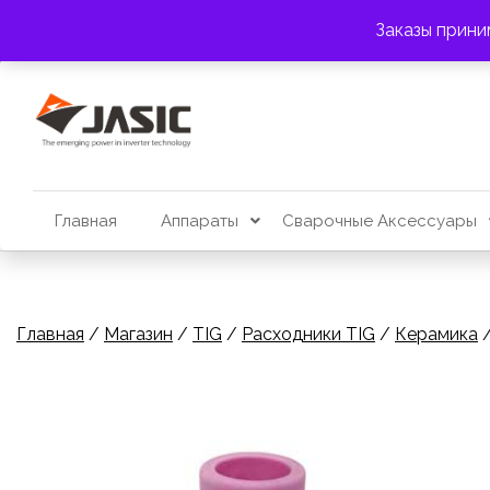
Перейти
АДРЕС:
г. Алматы, пр. Райымбека 383
Заказы прини
к
содержимому
Главная
Аппараты
Сварочные Аксессуары
Главная
/
Магазин
/
TIG
/
Расходники TIG
/
Керамика
/