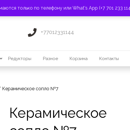
ПОЧТА:
3275131@mail.ru
маются только по телефону или What's App (+7 701 233 11
+77012331144
Редукторы
Разное
Корзина
Контакты
 Керамическое сопло №7
Керамическое