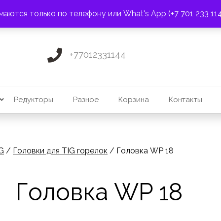
ПОЧТА:
3275131@mail.ru
маются только по телефону или What's App (+7 701 233 11
+77012331144
Редукторы
Разное
Корзина
Контакты
G
/
Головки для TIG горелок
/ Головка WP 18
Головка WP 18