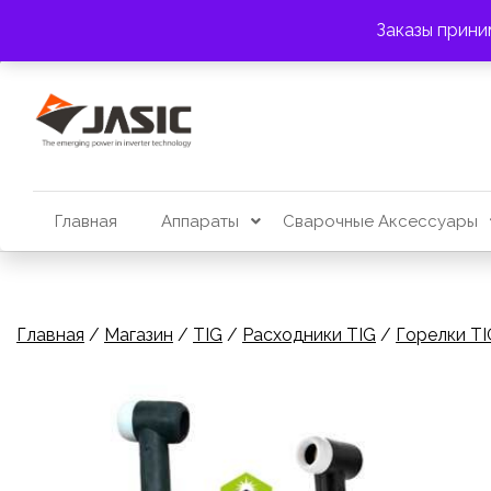
Перейти
АДРЕС:
г. Алматы, пр. Райымбека 383
Заказы прини
к
содержимому
Главная
Аппараты
Сварочные Аксессуары
Главная
/
Магазин
/
TIG
/
Расходники TIG
/
Горелки TI