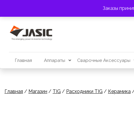
Перейти
АДРЕС:
г. Алматы, пр. Райымбека 383
Заказы прини
к
содержимому
Главная
Аппараты
Сварочные Аксессуары
Главная
/
Магазин
/
TIG
/
Расходники TIG
/
Керамика
/