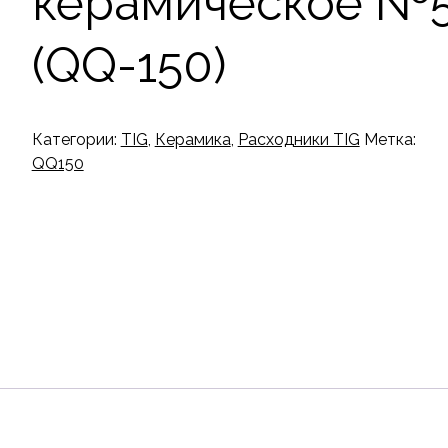
керамическое №
(QQ-150)
Категории:
TIG
,
Керамика
,
Расходники TIG
Метка:
QQ150