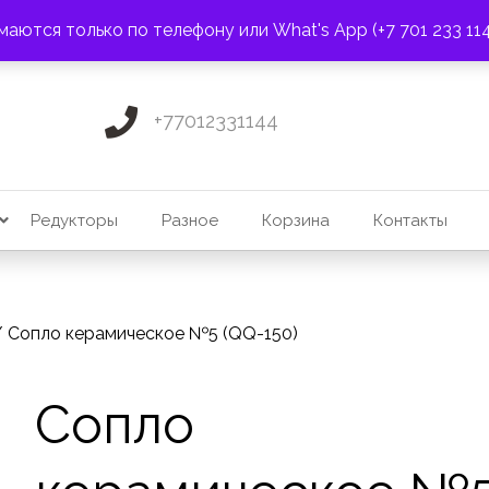
ПОЧТА:
3275131@mail.ru
маются только по телефону или What's App (+7 701 233 11
+77012331144
Редукторы
Разное
Корзина
Контакты
 Сопло керамическое №5 (QQ-150)
Сопло