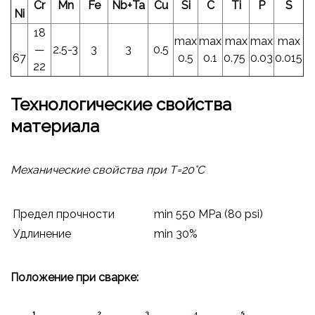
Cr
Mn
Fe
Nb+Ta
Cu
Si
C
Ti
P
S
Ni
18
max
max
max
max
max
—
2.5-3
3
3
0.5
67
0.5
0.1
0.75
0.03
0.015
22
Технологические свойства
материала
Механические свойства при Т=20°С
Предел прочности
min 550 MPa (80 psi)
Удлинение
min 30%
Положение при сварке: