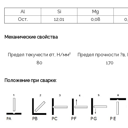
Al
Si
Mg
Ост.
12,01
0,08
0
Механические свойства
Предел текучести σт, Н/мм²
Предел прочности ?в,
80
170
Положение при сварке: