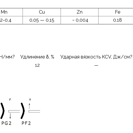
Mn
Cu
Zn
Fe
,2-0,4
0,05 — 0,15
~ 0,004
0,18
 Н/мм?
Удлинение δ, %
Ударная вязкость KCV, Дж/см?
12
—