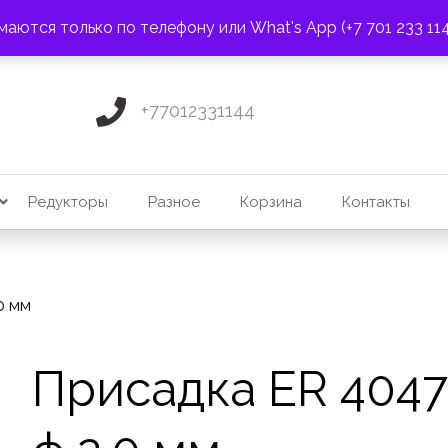
ПОЧТА:
3275131@mail.ru
маются только по телефону или What's App (+7 701 233 11
+77012331144
Редукторы
Разное
Корзина
Контакты
0 мм
Присадка ER 4047