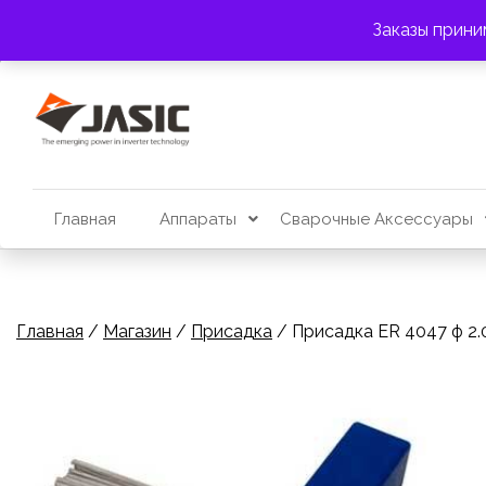
Перейти
АДРЕС:
г. Алматы, пр. Райымбека 383
Заказы прини
к
содержимому
Главная
Аппараты
Сварочные Аксессуары
Главная
/
Магазин
/
Присадка
/ Присадка ER 4047 ф 2.