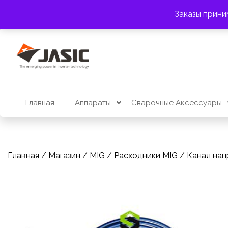
Перейти
АДРЕС:
г. Алматы, пр. Райымбека 383
Заказы прини
к
содержимому
Главная
Аппараты
Сварочные Аксессуары
Главная
/
Магазин
/
MIG
/
Расходники MIG
/ Канал нап