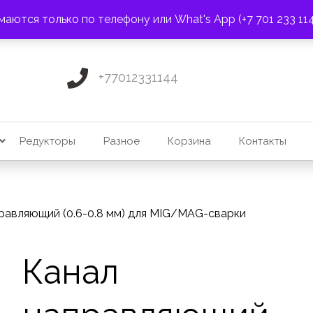
ПОЧТА:
3275131@mail.ru
маются только по телефону или What's App (+7 701 233 11
+77012331144
Редукторы
Разное
Корзина
Контакты
равляющий (0.6-0.8 мм) для MIG/MAG-сварки
Канал