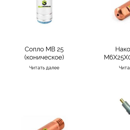
Сопло MB 25
Нак
(коническое)
M6X25X0
Читать далее
Чита