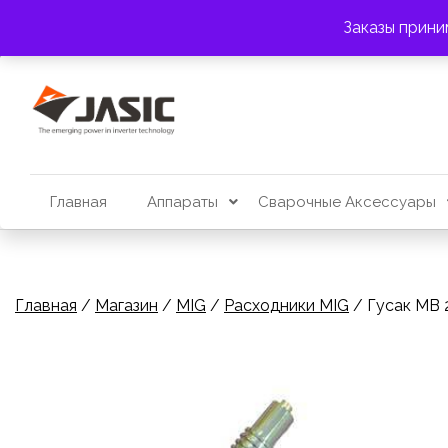
Перейти
АДРЕС:
г. Алматы, пр. Райымбека 383
Заказы прини
к
содержимому
Главная
Аппараты
Сварочные Аксессуары
Главная
/
Магазин
/
MIG
/
Расходники MIG
/ Гусак MB 