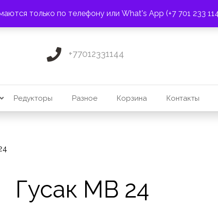
ПОЧТА:
3275131@mail.ru
маются только по телефону или What's App (+7 701 233 11
+77012331144
Редукторы
Разное
Корзина
Контакты
24
Гусак MB 24