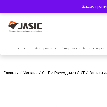
Перейти
АДРЕС:
г. Алматы, пр. Райымбека 383
Заказы прини
к
содержимому
Главная
Аппараты
Сварочные Аксессуары
Главная
/
Магазин
/
CUT
/
Расходники CUT
/ Защитный