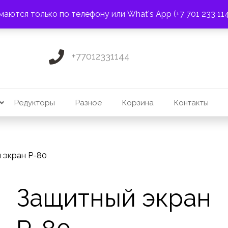
ПОЧТА:
3275131@mail.ru
маются только по телефону или What's App (+7 701 233 11
+77012331144
Редукторы
Разное
Корзина
Контакты
 экран P-80
Защитный экран