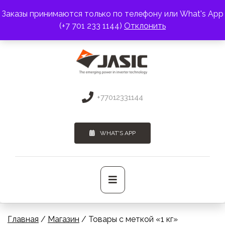
Перейти
Заказы принимаются только по телефону или What's App
к
АДРЕС:
г. Алматы, пр. Райымбека 383
(+7 701 233 1144)
Отклонить
содержимому
ПОЧТА:
3275131@mail.ru
+77012331144
WHAT'S APP
Основное
меню
Главная
/
Магазин
/ Товары с меткой «1 кг»