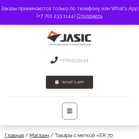
Перейти
Заказы принимаются только по телефону или What's App
к
АДРЕС:
г. Алматы, пр. Райымбека 383
(+7 701 233 1144)
Отклонить
содержимому
ПОЧТА:
3275131@mail.ru
+77012331144
WHAT'S APP
Основное
меню
Главная
/
Магазин
/ Товары с меткой «ER 70